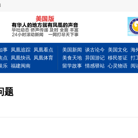
3
知事
凤凰追踪
凤凰看点
美国新闻
谈古论今
美国文化
海
焦点
凤凰快讯
凤凰体育
美食天地
异国游记
移民签证
打
娱乐
福建闽南
留学故事
情感驿站
心灵物语
阅
问题