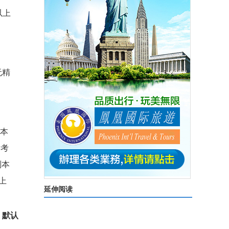
以上
无精
本
侨考
副本
上
延伸阅读
：默认