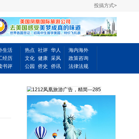
投搞方式>
外生活
热点
社评
华人
海内海外
工经历
文化
健康
采风
政策咨询
读书评
公园
侨史
侨讯
法律法规