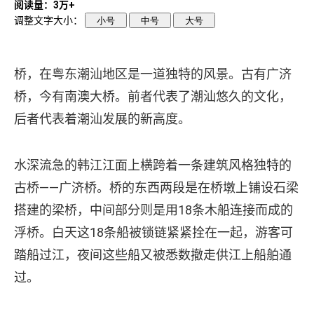
阅读量：3万+
调整文字大小：
小号
中号
大号
桥，在粤东潮汕地区是一道独特的风景。古有广济
桥，今有南澳大桥。前者代表了潮汕悠久的文化，
后者代表着潮汕发展的新高度。
水深流急的韩江江面上横跨着一条建筑风格独特的
古桥――广济桥。桥的东西两段是在桥墩上铺设石梁
搭建的梁桥，中间部分则是用18条木船连接而成的
浮桥。白天这18条船被锁链紧紧拴在一起，游客可
踏船过江，夜间这些船又被悉数撤走供江上船舶通
过。