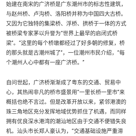
始建在南宋的广济桥是广东潮州市的标志性建筑，
与赵州桥、卢沟桥、洛阳桥并称为中国四大古桥。
又因为它独特的集梁桥、浮桥、拱桥于一体的方式
被桥梁专家茅以升誉为“世界上最早的启闭式桥
梁”。“这里的每个桥墩都经过了好多朝的修复，桥
的那头就是古潮州城了”，一位潮州市民介绍，“每
个潮州人心中都有一座广济桥。”
自问世起，广济桥渐渐成了粤东的交通、贸易中
心，其热闹非凡的桥市盛景用“一里长桥一里市”来
概括也绝不言过。但是改革开放以来，紧邻港澳的
珠三角地区充分发挥地域优势抓住了机遇，而同样
拥有优良深水港湾的潮汕地区由于交通不便错失良
机。汕头市长郑人豪认为，“交通基础设施严重滞