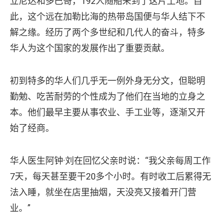
立尼达和多巴哥，192人随船来到了这片土地。自
此，这个远在加勒比海的热带岛国便与华人结下不
解之缘。经历了两个多世纪和几代人的奋斗，特多
华人为这个国家的发展作出了重要贡献。
初到特多的华人们几乎无一例外身无分文，但聪明
勤勉、吃苦耐劳的个性成为了他们在当地的立身之
本。他们最早主要从事农业、手工业等，逐渐又开
始了经商。
华人医生阿钟·刘在回忆父亲时说：“我父亲每周工作
7天，每天甚至要干20多个小时。有时收工后累得无
法入睡，就坐在店里抽烟，天没亮又接着开门营
业。”