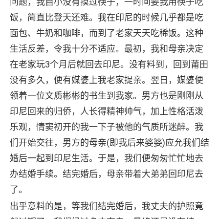
问题，我自小没有摸过筷子，一时间要我用筷子吃
饭，简直比登天还难。我在印尼的时候几乎都是吃
面包、牛奶和咖啡，而到了老家天天吃稀饭。这种
生活反差，令我十分不适应。最初，我和母亲决定
在老家玩3个月后就回去印尼。没有料到，回到莆田
没有多久，便有媒婆上我老家提亲。翌日，媒婆便
领着一位文质彬彬的书生到我家。男方也是刚刚从
印尼回来的归侨，人长得精神帅气，加上性格活泼
乐观，情窦初开的我一下子被他的气质所迷醉。我
们开始交往，男方的母亲(即我后来婆婆)应允我们结
婚后一起到印尼生活。于是，我们便匆匆忙忙地去
办结婚手续。结完婚后，母亲带着大弟弟回印尼去
了。
出乎意料的是，等我们结完婚后，我丈夫的护照竟