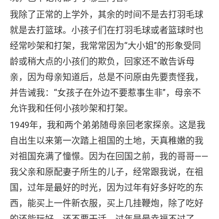
我除了正常的上学外，其余的时间不是去打羽毛球
就是去打篮球。小孩子们在打羽毛球或者篮球时也
经常吵架和打架，我常常因为“大小姐”的形象受同
龄或稍大点的小孩们的欺负，回家还不敢告诉母
亲，因为母亲知道后，总是不问原由先要责怪我，
并告诫我：“女孩子在外边不要惹事生非”，母亲不
允许我和任何小孩吵架和打架。
1949年，我和两个弟弟随母亲回老家探亲。这是我
自出生以来第一次踏上祖国的土地，天真稚嫩的我
对祖国充满了憧憬。因为在回国之前，我的哥哥——
我父亲和原配妻子所生的儿子，经常跟我说，在祖
国，过年是最好的时光，因为过年有好多好吃的东
西，能买上一件新衣服，买上几挂鞭炮，除了吃好
的还能玩好，还不要干活，过年是最幸福不过了。