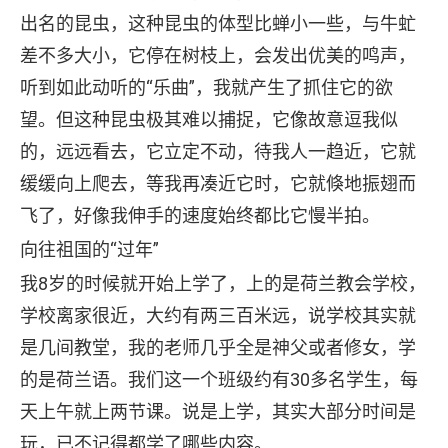
出名的昆虫，这种昆虫的体型比蝉小一些，与牛虻
差不多大小，它停在树枝上，会发出优美的鸣声，
听到如此动听的“乐曲”，我就产生了抓住它的欲
望。但这种昆虫极其难以捕捉，它像故意逗我似
的，远远看去，它立定不动，待我人一趋近，它就
缓缓向上爬去，等我再凑近它时，它就倏地振翅而
飞了，好像我伸手的速度始终都比它慢半拍。
向往祖国的“过年”
我8岁的时候就开始上学了，上的是荷兰教会学校，
学校离家很近，大约有两三百米远，说学校其实就
是几间教堂，我的老师几乎全是神父或者修女，学
的是荷兰语。我们这一个班级约有30多名学生，每
天上午就上两节课。说是上学，其实大部分时间是
玩，已不记得都学了哪些内容。