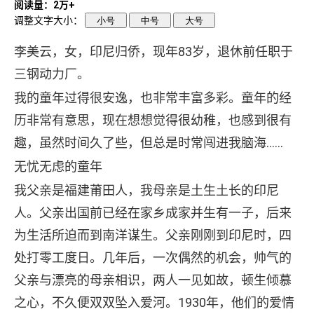
阅读量：2万+
调整文字大小：
小号
中号
大号
李美云，女，印尼归侨，现年83岁，退休前任职于
三钢动力厂。
我的童年过得很安逸，也非常丰富多彩。童年的经
历非常有意思，现在想想觉得很幼稚，也感到很有
趣，虽然时间久了些，但总是时常闯进我脑海……
无忧无虑的童年
我父亲是福建莆田人，我母亲是土生土长的印尼
人。父亲出国前已经在家乡成家并生有一子，后来
为生活所迫而到南洋谋生。父亲刚刚到印尼时，四
处打零工度日。几年后，一次偶然的机会，帅气的
父亲与漂亮的母亲相识，两人一见如故，顿生倾慕
之心，不久便双双坠入爱河。1930年，他们的爱情