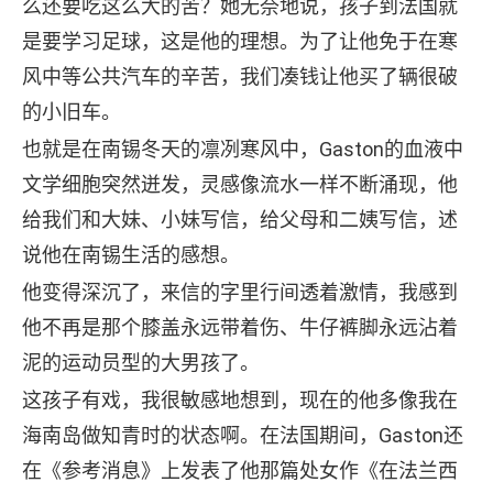
么还要吃这么大的苦？她无奈地说，孩子到法国就
是要学习足球，这是他的理想。为了让他免于在寒
风中等公共汽车的辛苦，我们凑钱让他买了辆很破
的小旧车。
也就是在南锡冬天的凛冽寒风中，Gaston的血液中
文学细胞突然迸发，灵感像流水一样不断涌现，他
给我们和大妹、小妹写信，给父母和二姨写信，述
说他在南锡生活的感想。
他变得深沉了，来信的字里行间透着激情，我感到
他不再是那个膝盖永远带着伤、牛仔裤脚永远沾着
泥的运动员型的大男孩了。
这孩子有戏，我很敏感地想到，现在的他多像我在
海南岛做知青时的状态啊。在法国期间，Gaston还
在《参考消息》上发表了他那篇处女作《在法兰西