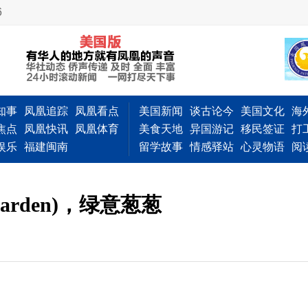
6
知事
凤凰追踪
凤凰看点
美国新闻
谈古论今
美国文化
海
焦点
凤凰快讯
凤凰体育
美食天地
异国游记
移民签证
打
娱乐
福建闽南
留学故事
情感驿站
心灵物语
阅
garden)，绿意葱葱