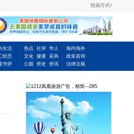
投搞方式>
外生活
热点
社评
华人
海内海外
工经历
文化
健康
采风
政策咨询
读书评
公园
侨史
侨讯
法律法规