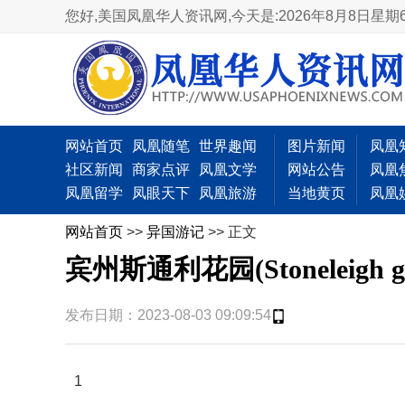
您好,美国凤凰华人资讯网,
今天是:2026年8月8日星期
网站首页
凤凰随笔
世界趣闻
图片新闻
凤凰
社区新闻
商家点评
凤凰文学
网站公告
凤凰
凤凰留学
凤眼天下
凤凰旅游
当地黄页
凤凰
网站首页
>>
异国游记
>> 正文
宾州斯通利花园(Stoneleigh 
发布日期：2023-08-03 09:09:54
1