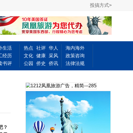
投搞方式>
外生活
热点
社评
华人
海内海外
工经历
文化
健康
采风
政策咨询
读书评
公园
侨史
侨讯
法律法规
吧？