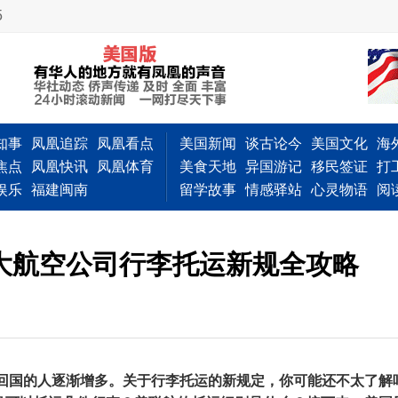
5
知事
凤凰追踪
凤凰看点
美国新闻
谈古论今
美国文化
海
焦点
凤凰快讯
凤凰体育
美食天地
异国游记
移民签证
打
娱乐
福建闽南
留学故事
情感驿站
心灵物语
阅
各大航空公司行李托运新规全攻略
回国的人逐渐增多。关于行李托运的新规定，你可能还不太了解