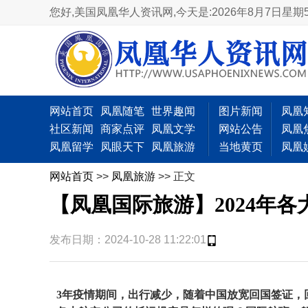
您好,美国凤凰华人资讯网,
今天是:2026年8月7日星期
网站首页
凤凰随笔
世界趣闻
图片新闻
凤凰
社区新闻
商家点评
凤凰文学
网站公告
凤凰
凤凰留学
凤眼天下
凤凰旅游
当地黄页
凤凰
网站首页
>>
凤凰旅游
>> 正文
【凤凰国际旅游】2024年
发布日期：2024-10-28 11:22:01
3
年疫情期间，出行减少，随着中国放宽回国签证，