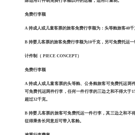
除适用计件制免费行李额以外的运输，适用计重制。
免费行李额
A
持成人或儿童客票的旅客免费行李额为：头等舱旅客
40
千
B
持婴儿客票的旅客免费行李额为
10
千克，另可免费托运一
计件制（
PIECE CONCEPT
）
免费行李额
A
持成人或儿童客票的头等舱、公务舱旅客可免费托运两
可免费托运两件行李，任何一件行李的三边之和不得大于
1
超过
32
千克。
B
持婴儿客票的旅客可免费托运一件行李，其三边之和不
征得乘务长同意后可带入客舱。
逾重行李费率