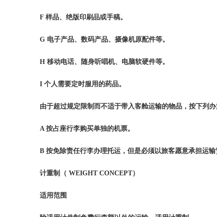
F
样品、绝版印刷品或手稿。
G
电子产品、数码产品、摄像机原配件等。
H
移动电话、随身听唱机、电脑软硬件等。
I
个人需要定时服用的药品。
由于超过规定限制而不适于带入客舱运输的物品，按下列办
A
按占座行李购买单独的机票。
B
按免除责任行李办理托运，但是必须以旅客愿意承担运输
计重制（
WEIGHT CONCEPT
）
适用范围