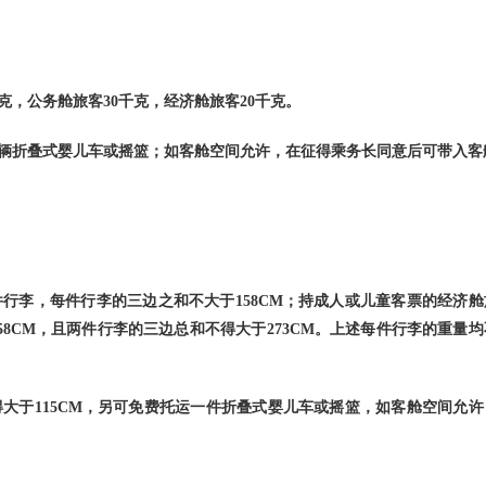
克，公务舱旅客
30
千克，经济舱旅客
20
千克。
辆折叠式婴儿车或摇篮；如客舱空间允许，在征得乘务长同意后可带入客
件行李，每件行李的三边之和不大于
158CM
；持成人或儿童客票的经济舱
58CM
，且两件行李的三边总和不得大于
273CM
。上述每件行李的重量均
得大于
115CM
，另可免费托运一件折叠式婴儿车或摇篮，如客舱空间允许