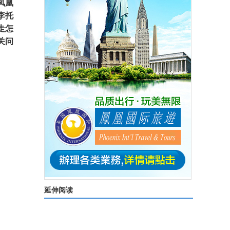
凤凰
李托
走怎
关问
延伸阅读