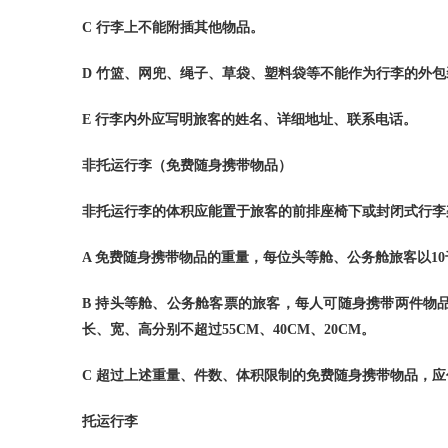
C
行李上不能附插其他物品。
D
竹篮、网兜、绳子、草袋、塑料袋等不能作为行李的外包
E
行李内外应写明旅客的姓名、详细地址、联系电话。
非托运行李（免费随身携带物品）
非托运行李的体积应能置于旅客的前排座椅下或封闭式行李
A
免费随身携带物品的重量，每位头等舱、公务舱旅客以
10
B
持头等舱、公务舱客票的旅客，每人可随身携带两件物
长、宽、高分别不超过
55CM
、
40CM
、
20CM
。
C
超过上述重量、件数、体积限制的免费随身携带物品，应
托运行李