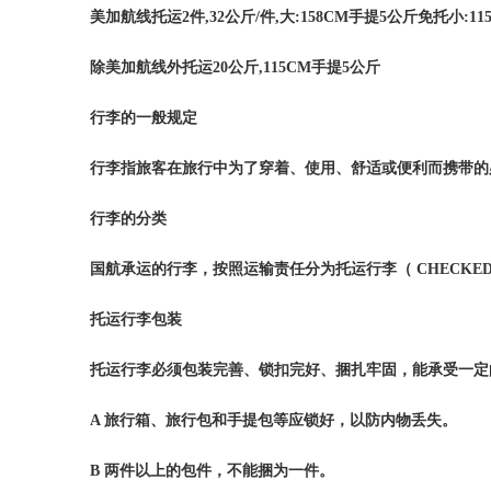
美加航线托运
2
件
,32
公斤
/
件
,
大
:158CM
手提
5
公斤免托小
:11
除美加航线外托运
20
公斤
,115CM
手提
5
公斤
行李的一般规定
行李指旅客在旅行中为了穿着、使用、舒适或便利而携带的
行李的分类
国航承运的行李，按照运输责任分为托运行李（
CHECKED
托运行李包装
托运行李必须包装完善、锁扣完好、捆扎牢固，能承受一定
A
旅行箱、旅行包和手提包等应锁好，以防内物丢失。
B
两件以上的包件，不能捆为一件。