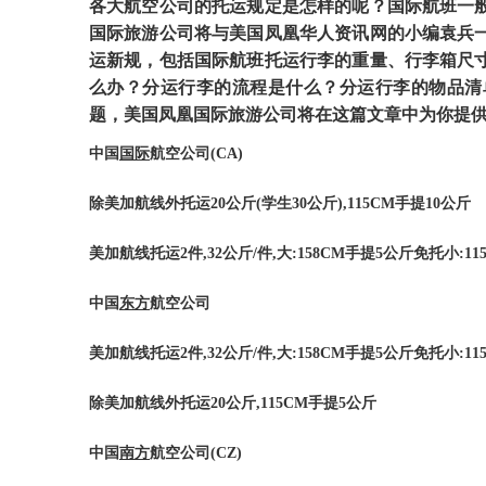
各大航空公司的托运规定是怎样的呢？国际航班一
国际旅游公司将与美国凤凰华人资讯网的小编袁兵
运新规，包括国际航班托运行李的重量、行李箱尺
么办？分运行李的流程是什么？分运行李的物品清
题，美国凤凰国际旅游公司将在这篇文章中为你提
国际
中国
航空公司
(CA)
除美加航线外托运
20
公斤
(
学生
30
公斤
),115CM
手提
10
公斤
美加航线托运
2
件
,32
公斤
/
件
,
大
:158CM
手提
5
公斤免托小
:11
东方
中国
航空公司
美加航线托运
2
件
,32
公斤
/
件
,
大
:158CM
手提
5
公斤免托小
:11
除美加航线外托运
20
公斤
,115CM
手提
5
公斤
南方
中国
航空公司
(CZ)