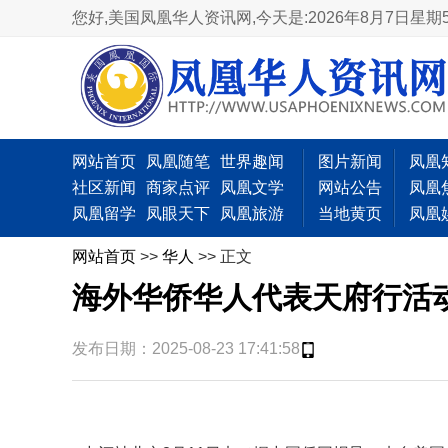
您好,美国凤凰华人资讯网,
今天是:2026年8月7日星期
网站首页
凤凰随笔
世界趣闻
图片新闻
凤凰
社区新闻
商家点评
凤凰文学
网站公告
凤凰
凤凰留学
凤眼天下
凤凰旅游
当地黄页
凤凰
网站首页
>>
华人
>> 正文
海外华侨华人代表天府行活
发布日期：2025-08-23 17:41:58