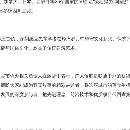
、加拿大、日本、西班牙等26个国家的50余名“凝心聚力·同圆梦
近日参访四川宜宾。
李庄古镇，深刻感受先辈学者在烽火岁月中坚守文化薪火、保护
风貌与民俗文化，欣赏了传统建筑艺术。
宜宾市侨办相关负责人在致辞中表示，广大侨胞是联通中外的桥
，期盼大家能成为宜宾故事的精彩讲述者，将这座城市的蓬勃生
宾发展的深度参与者，把先进理念、前沿技术和优质项目带回宜