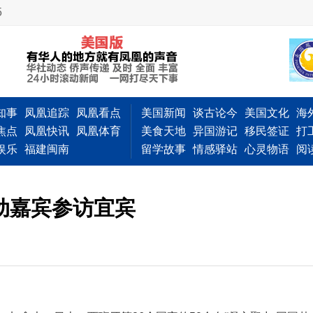
5
知事
凤凰追踪
凤凰看点
美国新闻
谈古论今
美国文化
海
焦点
凤凰快讯
凤凰体育
美食天地
异国游记
移民签证
打
娱乐
福建闽南
留学故事
情感驿站
心灵物语
阅
动嘉宾参访宜宾