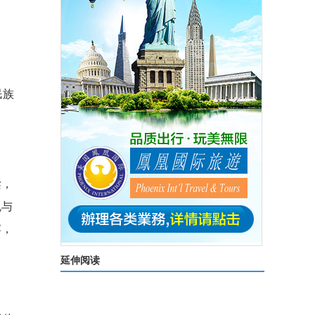
民族
梁，
机与
宾，
延伸阅读