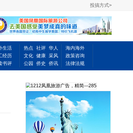
投搞方式>
外生活
热点
社评
华人
海内海外
工经历
文化
健康
采风
政策咨询
读书评
公园
侨史
侨讯
法律法规