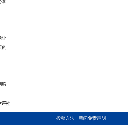
式体
貌让
宾的
期盼
中评社
投稿方法
新闻免责声明