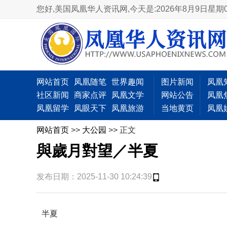
您好,美国凤凰华人资讯网,
今天是:2026年8月9日星期
网站首页
凤凰随笔
世界趣闻
图片新闻
凤凰
社区新闻
商家点评
凤凰文学
网站公告
凤凰
凤凰留学
凤眼天下
凤凰旅游
当地黄页
凤凰
网站首页
>>
大公园
>> 正文
與歲月對望／半夏
发布日期：2025-11-30 10:24:39
半夏