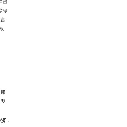
自豎
寧靜
浪宮
般
，那
容與
来源：