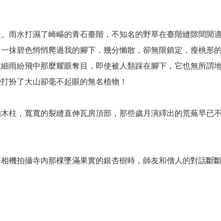
漫。雨水打濕了崎嶇的青石臺階，不知名的野草在臺階縫隙間閒
，一抹碧色悄悄爬過我的腳下，幾分懶散，卻無限鎮定，瘦桃形
在細雨紛飛中那麼耀眼奪目，即使被人類踩在腳下，它也無所謂
些打扮了大山卻毫不起眼的無名植物！
的木柱，寬寬的裂縫直伸瓦房頂部，那些歲月演繹出的荒蕪早已
著相機拍攝寺內那棵墜滿果實的銀杏樹時，師友和僧人的對話斷