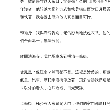
旁，數畝修竹遮天蔽日，於是張可久的"山居何事？
守護者，他該以怎樣的方式和執著獨自面對日月晨
和執著，我妄圖去臆測他人真是面目可憎。
轉過身，我與寺院告別，老僧顧自地洗起衣裳。他
們合而為一，無法分開。
離開法海寺，我們驅車來到明清一條街。
像鳳凰？像江南？然而都不是。這裡是滄桑的，荊
氣息。汽車、摩托車沿街停放著，頂多告訴我們這
世以外的老人，心底通透、目光安詳。
這條街上極少有人家鎖閉大門，他們的家門都是打