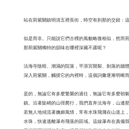
站在荊紫關鎮明清五裡長街，時空有刹那的交錯：
似是而非。只能說它們古樸的風貌略微相似，然而
那荊紫關獨特的韻味在哪裡深藏不露呢？
法海寺陰暗、潮濕的院落，平浪宮開裂、剝落的牆
深入荊紫關，觸摸它的內裡時，這個詞彙逐漸明晰
是的，無論它有多麼繁榮的過往，無論它有多麼朝
鎮。沿著陡峭的山徑爬行，我們直奔法海寺，山邊
若無人地傾流著嫵媚風情，常有水珠飛濺在山道上
水珠，快速逃離瀑布飛落的區域。這線瀑布在責備