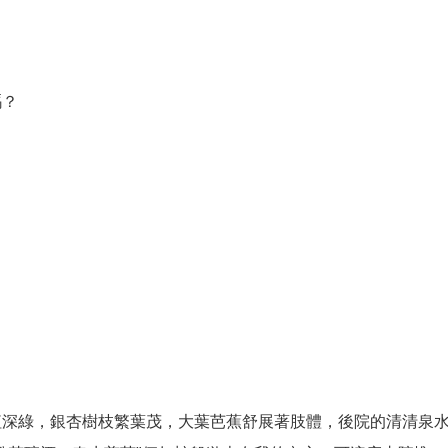
嗎？
紅深綠，銀杏樹枝繁葉茂，大葉芭蕉舒展著肢體，後院的清清泉