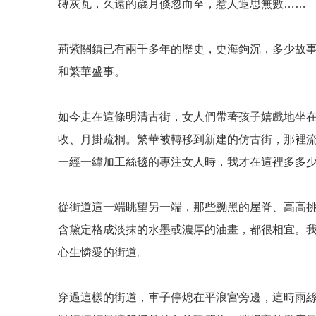
磚灰瓦，久遠的歲月倏忽而至，惹人遐思無數……
荊紫關鎮已有兩千多年的歷史，史海鉤沉，多少故
和繁華盛事。
如今走在這條明清古街，女人們帶著孩子嬉戲地坐
收、月掛疏桐。繁華被轉移到新建的仿古街，那裡
一經一緯加工絲毯的專注女人時，我才在這裡多多
從街道這一端眺望另一端，那些黝黑的屋脊、高高
含黛定格成淡抹的水墨或濃厚的油畫，都很相宜。
心生憐愛的街道。
穿過這樣的街道，車子停熄在平浪宮旁邊，這時雨