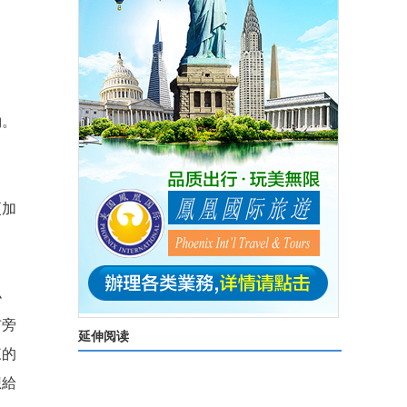
約。
更加
小
布旁
延伸阅读
來的
想給