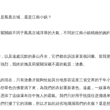
這是鳳凰古城，還是江南小鎮？
荊紫關鎮不同于鳳凰古城淳厚的大氣，不同於江南小鎮精緻的婉
體，以及遠處沉默的蒼山丹水，它們都在訴說著某個詞彙。當我
而強烈，我終於撫及荊紫關深藏不露的氣質：滄桑。
氣的現在，只有滄桑才能夠恰如其分地形容這座三省交界的千年
那些翠色仿佛要滴下來，為我們的衣衫重新著色。遠處，一線瀑
，憑添了這線瀑布目中無人的霸氣。我們只好用手抵擋住迸濺過
我們打擾了它的清幽，所以才如此頑劣地濺濕我們的衣服？還是