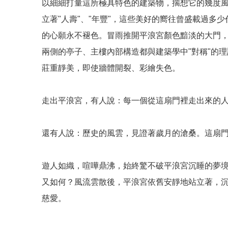
以細細打量這所極具特色的建築物，揣想它的幾度風
立著"人壽"、"年豐"，這些美好的嚮往曾盛載過
的心願永不褪色。冒雨推開平浪宮顏色黯淡的大門
兩側的亭子、主樓內部構造都與建築學中"對稱"的
莊重靜美，即使牆體開裂、彩繪失色。
走出平浪宮，有人說：每一個從這扇門裡走出來的
還有人說：歷史的風雲，見證著歲月的滄桑。這扇
遊人如織，喧嘩鼎沸，始終驚不破平浪宮沉睡的夢
又如何？風流雲散後，平浪宮依舊安靜地站立著，
慈愛。