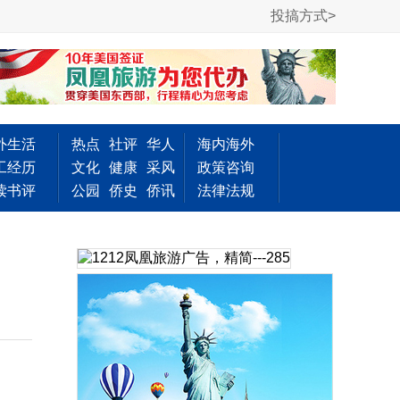
投搞方式>
外生活
热点
社评
华人
海内海外
工经历
文化
健康
采风
政策咨询
读书评
公园
侨史
侨讯
法律法规