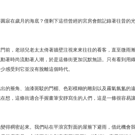
事圓寂在歲月的海底？僅剩下這些曾經的宮房會館記錄著往昔的
在門前，老頭兒老太太倚著牆壁注視來來往往的看客，直至微雨
流動著時尚流動著人潮，於是這條街更加沉默無語。只有看到用
少少感受到它並沒有脫離這個時代。
挑出的簷角、油漆斑駁的門楣、色彩模糊的雕刻以及霧氣氤氳的
我在想，這條街適合手握畫筆安靜寫生的人們，這是一條很容易
絲變得稠密起來。我們站在平浪宮對面的屋簷下避雨，借此機會