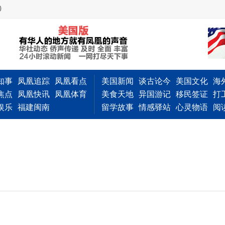
0
知事
凤凰追踪
凤凰看点
美国新闻
谈古论今
美国文化
海
焦点
凤凰快讯
凤凰体育
美食天地
异国游记
移民签证
打
娱乐
福建闽南
留学故事
情感驿站
心灵物语
阅