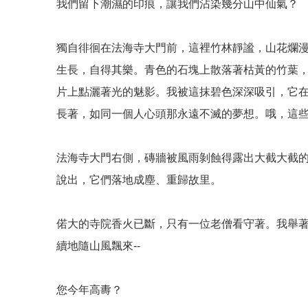
我們留下潮濕的印痕，讓我們沾染幾分山中仙氣？
獨自徘徊在法海寺大門前，這裡竹林靜謐，山花爛
生長，自得其樂。青色的石塊上散落著枯黃的竹葉
片上點灑著光的魅影。我被這抹碧色深深吸引，它
長著，如同一個人心頭那永遠不滅的夢想。哦，這
法海寺大門右側，磚牆被風雨剝蝕得露出大截大截
說出，它們落地成塵、重歸故里。
偌大的寺院香火已斷，只有一位老僧看守著。我舉
續地隨山風飄來--
您今年高夀？