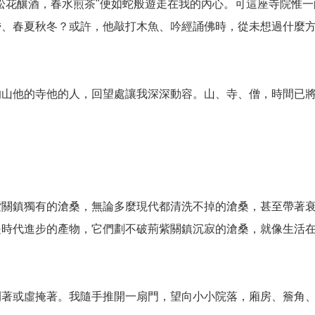
松花釀酒，春水煎茶"便如蛇般遊走在我的內心。可這座寺院惟一
昏、春夏秋冬？或許，他敲打木魚、吟經誦佛時，從未想過什麼
的山他的寺他的人，回望處讓我深深動容。山、寺、僧，時間已
紫關鎮獨有的滄桑，無論多麼現代都清洗不掉的滄桑，甚至帶著
是時代進步的產物，它們劃不破荊紫關鎮沉寂的滄桑，就像生活
開著或虛掩著。我隨手推開一扇門，望向小小院落，廂房、簷角