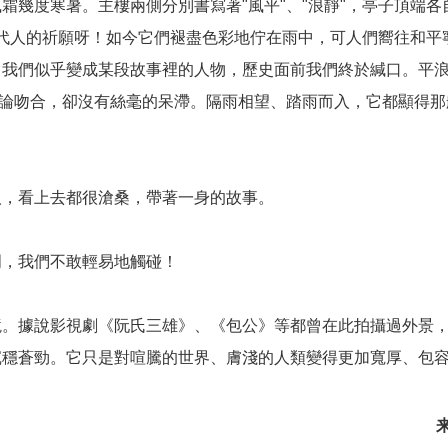
霜幾度寒暑。主樓兩側分別書寫著"風平"、"浪靜"，亭子頂端各
多少代人的祈願呀！如今它們褪盡色彩地佇在雨中，可人們嚮往和平
，我們似乎變成某段故事裡的人物，歷史面前我們終於緘口。平
理論吻合，卻沒有絲毫的呆滯。隔雨相望、踏雨而入，它都顯得那
人，看上去都很滄桑，帶著一身的故事。
門，我們不敢輕易地觸碰！
境。據說影視劇《阮氏三雄》、《包公》等都曾在此拍攝過外景
沉穩蒼勁。它只是對喧騰的世界、膚淺的人類變得更加寬厚、包