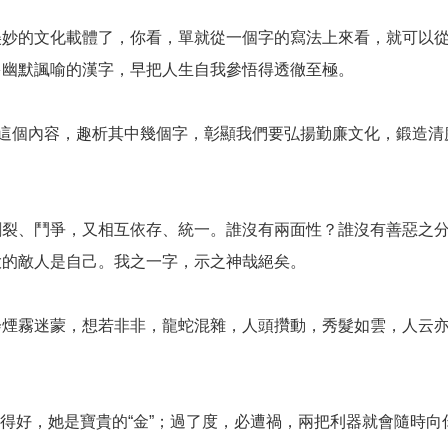
美妙的文化載體了，你看，單就從一個字的寫法上來看，就可以
多幽默諷喻的漢字，早把人生自我參悟得透徹至極。
”這個內容，趣析其中幾個字，彰顯我們要弘揚勤廉文化，鍛造清
割裂、鬥爭，又相互依存、統一。誰沒有兩面性？誰沒有善惡之
大的敵人是自己。我之一字，示之神哉絕矣。
会煙霧迷蒙，想若非非，龍蛇混雜，人頭攢動，秀髮如雲，人云
用得好，她是寶貴的“金”；過了度，必遭禍，兩把利器就會隨時向