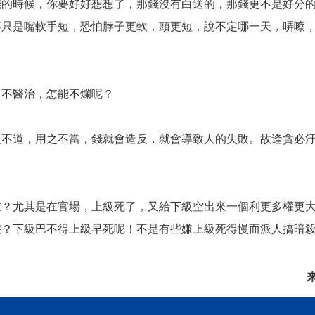
錢的時候，你要好好想想了，那錢沒有白送的，那錢更不是好分
不只是嘴軟手短，恐怕脖子更軟，頭更短，說不定哪一天，哢嚓
，不醫治，怎能不爛呢？
之不道，用之不當，錢就會造反，就會導致人的失敗。故逢貪必
在？尤其是在官場，上級死了，又給下級空出來一個利更多權更
淚？下級巴不得上級早死呢！不是有些嫌上級死得慢而派人搞暗