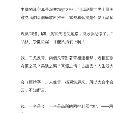
中國的漢字真是深奧精妙之極，可以說是世界上最
窺見我們這個民族所推崇、重視和弘揚是什麼？諸
現就“我會用錢。貪官失德受賄賂，腐敗就悲慘了。
品格。崇廉尚潔、才能風清氣正啊！
我。二戈反背。兩個戈背對著背相連相擊，既相互
貪廉之意？美醜之態？真假之情？古語雲：人生最
会（簡體字）。人像雲一樣聚集起來。所以大会小
云，不知所云。
錢。一半是金，一半是高懸的兩把利器 “戈”。——