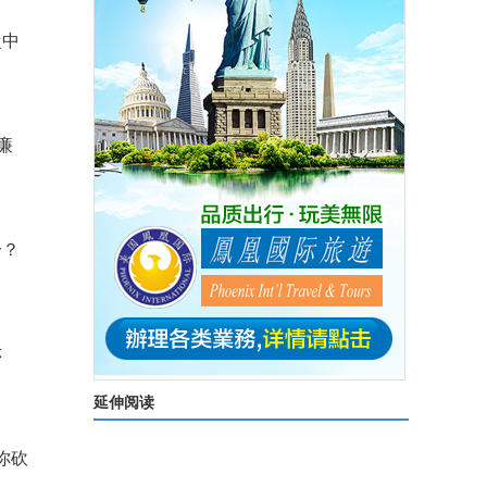
從中
廉
分？
亦
延伸阅读
你砍