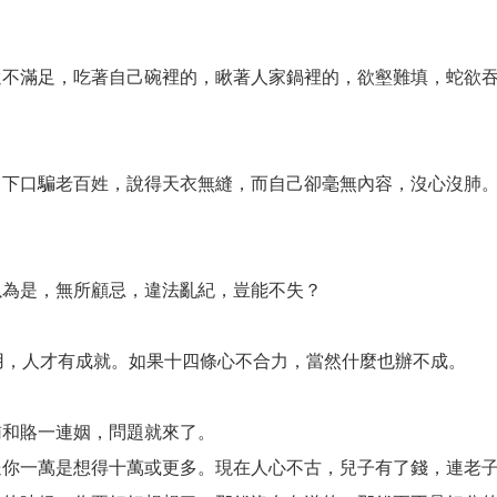
還不滿足，吃著自己碗裡的，瞅著人家鍋裡的，欲壑難填，蛇欲
，下口騙老百姓，說得天衣無縫，而自己卻毫無內容，沒心沒肺
以為是，無所顧忌，違法亂紀，豈能不失？
二用，人才有成就。如果十四條心不合力，當然什麼也辦不成。
賄和賂一連姻，問題就來了。
送你一萬是想得十萬或更多。現在人心不古，兒子有了錢，連老