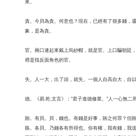
來。
貪。今貝為貪。何意也？現在，已經有了很多錢，
象，是為貪。
官。兩口連起來戴上烏紗帽，就是官。上口騙朝廷
裡是指反面角色的官。
失。人一大，出了頭，就失。一個人自高自大，自
德。《易.乾.文言》：“君子進德修業。”人一心無
賄。有貝。貝，錢也。有錢是好事，賄之何罪？但
賂。各貝。乃錢各有所得也。你有權，我有錢，我