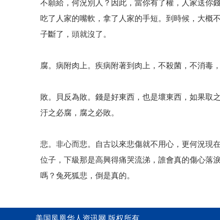
不願給，何況別人？因此，當你有了權，人家送你
吃了人家的嘴軟，拿了人家的手短。到時候，大概
子斷了，頭就沒了。
腐。病附肉上。疾病附著到肉上，不殺菌，不消毒
敗。貝反為敗。錢是好東西，也是壞東西，如果取
汙之必腐，腐之必敗。
悲。非心而悲。自古以來悲傷就不用心，更何況現
位子，下級那是高興得痛哭流涕，誰會真的傷心落
嗎？兔死狐悲，倒是真的。
美国凤凰华人资讯网 版权所有