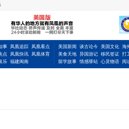
6
知事
凤凰追踪
凤凰看点
美国新闻
谈古论今
美国文化
海
焦点
凤凰快讯
凤凰体育
美食天地
异国游记
移民签证
打
娱乐
福建闽南
留学故事
情感驿站
心灵物语
阅