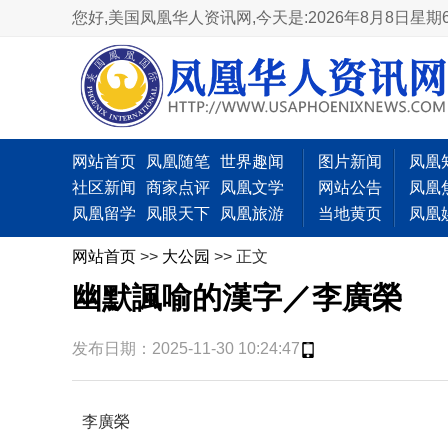
您好,美国凤凰华人资讯网,
今天是:2026年8月8日星期
网站首页
凤凰随笔
世界趣闻
图片新闻
凤凰
社区新闻
商家点评
凤凰文学
网站公告
凤凰
凤凰留学
凤眼天下
凤凰旅游
当地黄页
凤凰
网站首页
>>
大公园
>> 正文
幽默諷喻的漢字／李廣榮
发布日期：2025-11-30 10:24:47
李廣榮