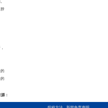
的。
，脖
汙，
大的
殺的
来源：
投稿方法
新闻免责声明