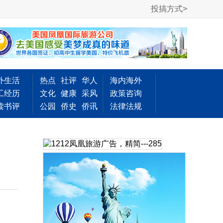
投搞方式>
外生活
热点
社评
华人
海内海外
工经历
文化
健康
采风
政策咨询
读书评
公园
侨史
侨讯
法律法规