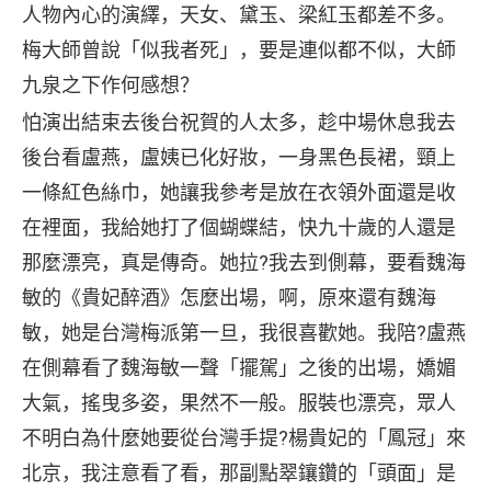
人物內心的演繹，天女、黛玉、梁紅玉都差不多。
梅大師曾說「似我者死」，要是連似都不似，大師
九泉之下作何感想？
怕演出結束去後台祝賀的人太多，趁中場休息我去
後台看盧燕，盧姨已化好妝，一身黑色長裙，頸上
一條紅色絲巾，她讓我參考是放在衣領外面還是收
在裡面，我給她打了個蝴蝶結，快九十歲的人還是
那麼漂亮，真是傳奇。她拉?我去到側幕，要看魏海
敏的《貴妃醉酒》怎麼出場，啊，原來還有魏海
敏，她是台灣梅派第一旦，我很喜歡她。我陪?盧燕
在側幕看了魏海敏一聲「擺駕」之後的出場，嬌媚
大氣，搖曳多姿，果然不一般。服裝也漂亮，眾人
不明白為什麼她要從台灣手提?楊貴妃的「鳳冠」來
北京，我注意看了看，那副點翠鑲鑽的「頭面」是