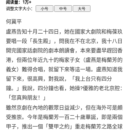
阅读量：1万+
调整文字大小：
小号
中号
大号
何冀平
盧燕告知十月二十四日，她在國家大劇院和梅葆玖
要唱一段「長生殿」，問我在不在北京，我十八日
開完國家話劇院的劇本朗讀會，本來要盡早趕回香
港，但兩位年近九十的梅家子女（盧燕是梅蘭芳的
義女）難得合唱，就留下來等這一場。盧燕知道我
留下來，很高興，對我說，「我上台只有四分
鐘。」我說，四分鐘也看，她操?優雅的老北京腔：
「您真夠朋友！」
雖然京劇在內地的觀眾日益減少，但在海外可是頗
受推崇。今年是梅蘭芳一百二十歲華誕，即是兩個
甲子，推出一個「雙甲之約」重走梅蘭芳之路全球