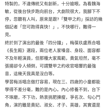
特製的，不違傳統又有創新，十分搶眼。為看魏海
敏，從後台快步跑向前台，大劇院很大，我腳下不
停，忽聽有人叫，原來是跟?「雙甲之約」採訪的幾
個記者「您可跑得真快！」，不快哪行，難得一
見。
終於到了演出的最後「四分鐘」，梅葆玖盧燕合唱
《長生殿》選段，兩位老人家嗓音、身段、面容都
不及年輕演員，但那種大家風範，貴氣坦然，毫不
張揚卻令人傾倒，可謂雙甲之約收官唱響的最強
音，這幾天我真是沒白等。
學習梅派唱念做打容易，現在三、四歲的小童都能
學得不差分毫，難的是內心。內心修養不到，台下
不琢磨，不下功，熱衷挑肥揀瘦，爭名次、勾心鬥
角，演的雖是貴妃、淑女、才子、英雄，其實還是