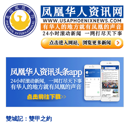
雙城記：雙甲之約