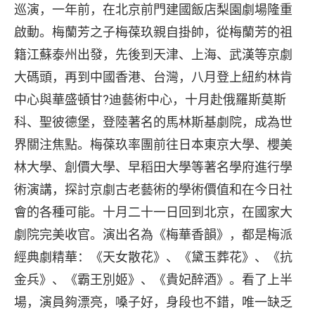
巡演，一年前，在北京前門建國飯店梨園劇場隆重
啟動。梅蘭芳之子梅葆玖親自掛帥，從梅蘭芳的祖
籍江蘇泰州出發，先後到天津、上海、武漢等京劇
大碼頭，再到中國香港、台灣，八月登上紐約林肯
中心與華盛頓甘?迪藝術中心，十月赴俄羅斯莫斯
科、聖彼德堡，登陸著名的馬林斯基劇院，成為世
界關注焦點。梅葆玖率團前往日本東京大學、櫻美
林大學、創價大學、早稻田大學等著名學府進行學
術演講，探討京劇古老藝術的學術價值和在今日社
會的各種可能。十月二十一日回到北京，在國家大
劇院完美收官。演出名為《梅華香韻》，都是梅派
經典劇精華：《天女散花》、《黛玉葬花》、《抗
金兵》、《霸王別姬》、《貴妃醉酒》。看了上半
場，演員夠漂亮，嗓子好，身段也不錯，唯一缺乏