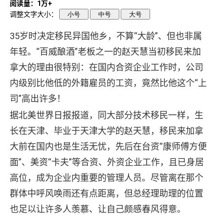
阅读量：1万+
调整文字大小：
小号
中号
大号
35岁时决定移民异国他乡，不算“大龄”、但也非属
年轻。“百威酿酒”老板之一的赵天慧当初移民来加
拿大的理由很特别：在国内合资企业工作时，公司
内级别比他低的外籍雇员的工资，竟然比他这个“上
司”高出许多！
据北美世界日报报道，同大部分
技术移民
一样，生
长在天津、毕业于天津大学的赵天慧，移民来加拿
大前在国内也是生活无忧，先后在台资“康师傅方便
面”、美资“卡夫”等合资、外资企业工作，且已身居
高位，成为企业内重要的管理人员。尽管离在那个
群体中呼风唤雨还有点距离，但总经理助理的位置
也足以让许多人羡慕、让自己颇感春风得意。