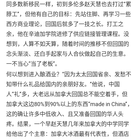
同多数新移民一样，初到多伦多赵天慧也去打过“累
脖工”，但他有自己的目标：先站住脚、再学习一些
西方商业理论，回国后就多了一技之长。打工之
余，他在辛迪加学院进修了供应链接管理课程。没
想到，人算不如天算，随着时间的推移不但回国的
念头渐淡、还白手起家与人合伙做起自己的生意。
一不当心“当了老板”。
何以想到进入酿酒业？“因为太太回国省亲、发愁不
知带什么礼品给国内的亲朋好友。”他说，中国
人“礼”多，大老远从加拿大回国总不能空着手，但
加拿大这边80%到90%以上的东西“made in China”，
这的确让许多中低收入、且又准备回国的华人头
疼。结果，一个早赵天慧几年来加拿大的中学同学
给他出了个主意：加拿大冰酒最有代表性，但酒店