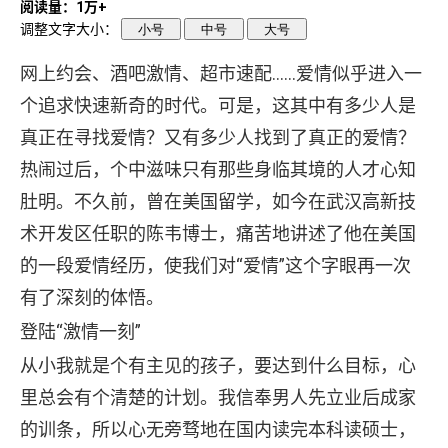
阅读量：1万+
调整文字大小：
小号
中号
大号
网上约会、酒吧激情、超市速配……爱情似乎进入一
个追求快速新奇的时代。可是，这其中有多少人是
真正在寻找爱情？又有多少人找到了真正的爱情？
热闹过后，个中滋味只有那些身临其境的人才心知
肚明。不久前，曾在美国留学，如今在武汉高新技
术开发区任职的陈韦博士，痛苦地讲述了他在美国
的一段爱情经历，使我们对“爱情”这个字眼再一次
有了深刻的体悟。
登陆“激情一刻”
从小我就是个有主见的孩子，要达到什么目标，心
里总会有个清楚的计划。我信奉男人先立业后成家
的训条，所以心无旁骛地在国内读完本科读硕士，