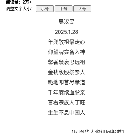
阅读量：2万+
调整文字大小：
小号
中号
大号
吴汉民
2025.1.28
年兜敬祖最走心
仰望牌龛备入神
馨香袅袅思远祖
金钱殷殷祭亲人
跪地叩首尽孝道
千年赓续血脉亲
喜看宗族人丁旺
生生不息中国人
【凤凰华人资讯网报道】