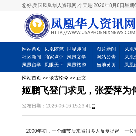
您好,美国凤凰华人资讯网,
今天是:2026年8月8日星期
网站首页
凤凰随笔
世界趣闻
图片新闻
凤凰
社区新闻
商家点评
凤凰文学
网站公告
凤凰
凤凰留学
凤眼天下
凤凰旅游
当地黄页
凤凰
网站首页
>>
谈古论今
>> 正文
姬鹏飞登门求见，张爱萍为
发布日期：2026-06-16 15:23:41
2000年初，一个细节后来被很多人反复提起：一