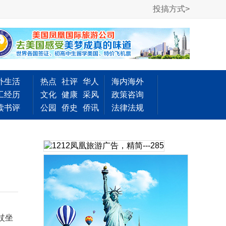
投搞方式>
外生活
热点
社评
华人
海内海外
工经历
文化
健康
采风
政策咨询
读书评
公园
侨史
侨讯
法律法规
杖坐