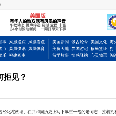
6
知事
凤凰追踪
凤凰看点
美国新闻
谈古论今
美国文化
海
焦点
凤凰快讯
凤凰体育
美食天地
异国游记
移民签证
打
娱乐
福建闽南
留学故事
情感驿站
心灵物语
阅
何拒见？
位曾经叱咤政坛、在共和国历史上写下厚重一笔的老同志，拄着拐