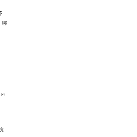
怀
，哪
军内
抗