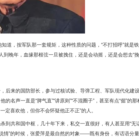
。他知道，按军队那一套规矩，这种性质的问题，“不打招呼”就是
但人到晚年，血缘那根弦一旦被拽住，还是会动摇，还是会想去“
身，后来的国防部长，参与过核试验、导弹工程、军队现代化建
名声一直是“脾气直”“讲原则”“不混圈子”，甚至有点“倔”的那
不一定喜欢他，但你不会怀疑他正不正”的人。
杀到共和国中枢，几十年下来，私交一直很好，有人甚至用“无
说说情”的时候，张爱萍是最自然的对象——既有身份，有话语分