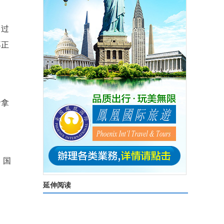
当过
再正
命拿
。国
延伸阅读