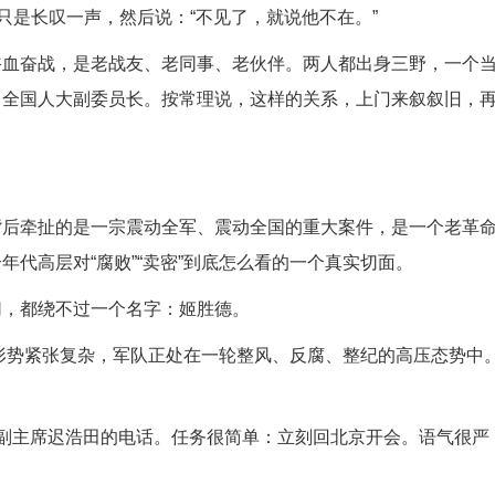
只是长叹一声，然后说：“不见了，就说他不在。”
浴血奋战，是老战友、老同事、老伙伴。两人都出身三野，一个
、全国人大副委员长。按常理说，这样的关系，上门来叙叙旧，
背后牵扯的是一宗震动全军、震动全国的重大案件，是一个老革
代高层对“腐败”“卖密”到底怎么看的一个真实切面。
切，都绕不过一个名字：姬胜德。
部形势紧张复杂，军队正处在一轮整风、反腐、整纪的高压态势中
。
副主席迟浩田的电话。任务很简单：立刻回北京开会。语气很严