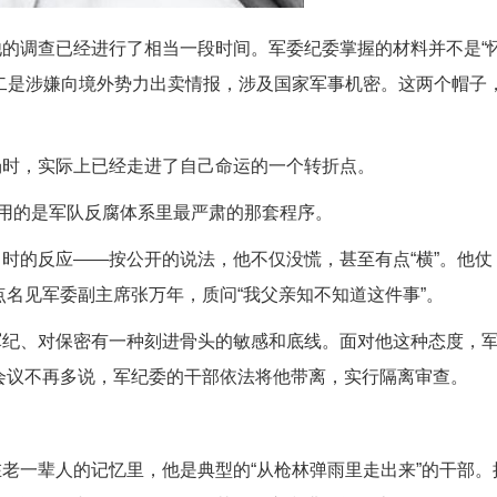
的调查已经进行了相当一段时间。军委纪委掌握的材料并不是“
二是涉嫌向境外势力出卖情报，涉及国家军事机密。这两个帽子
场时，实际上已经走进了自己命运的一个转折点。
。用的是军队反腐体系里最严肃的那套程序。
时的反应——按公开的说法，他不仅没慌，甚至有点“横”。他仗
要点名见军委副主席张万年，质问“我父亲知不知道这件事”。
军纪、对保密有一种刻进骨头的敏感和底线。面对他这种态度，
。会议不再多说，军纪委的干部依法将他带离，实行隔离审查。
老一辈人的记忆里，他是典型的“从枪林弹雨里走出来”的干部。