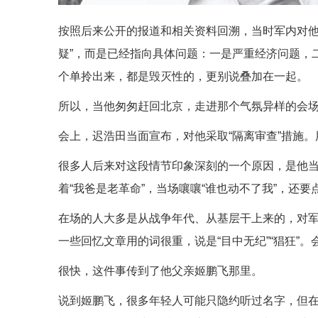
按照后来公开的报道和相关资料回溯，当时军内对他
疑”，而是已经指向具体问题：一是严重经济问题，
个单拎出来，都是毁灭性的，更别说叠加在一起。
所以，当他匆匆赶回北京，走进那个气氛异样的会
会上，迟浩田当面宣布，对他采取“隔离审查”措施
很多人后来对这段情节印象深刻的一个原因，是他当
着“我爸是老革命”，当场嚷嚷“谁也动不了我”，还
在场的人大多是从战争年代、从基层干上来的，对
一些回忆文章用的词很重，说是“目中无纪”“猖狂”
很快，这件事传到了他父亲姬鹏飞那里。
说到姬鹏飞，很多年轻人可能只隐约听过名字，但在