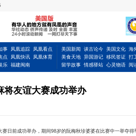
5
知事
凤凰追踪
凤凰看点
美国新闻
谈古论今
美国文化
海
焦点
凤凰快讯
凤凰体育
美食天地
异国游记
移民签证
打
娱乐
福建闽南
留学故事
情感驿站
心灵物语
阅
麻将友谊大赛成功举办
谊大赛日前成功举办，期间98岁的阮梅秋珍婆婆在比赛中一举夺得