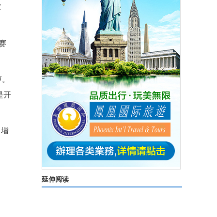
军
赛
声。
是开
，增
延伸阅读