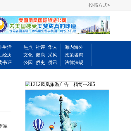
投搞方式>
外生活
热点
社评
华人
海内海外
工经历
文化
健康
采风
政策咨询
读书评
公园
侨史
侨讯
法律法规
季军