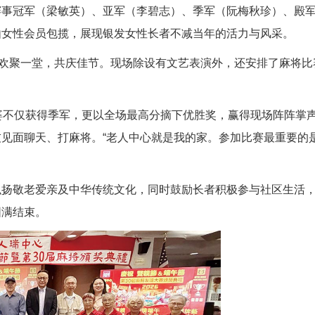
赛事冠军（梁敏英）、亚军（李碧志）、季军（阮梅秋珍）、殿
由女性会员包揽，展现银发女性长者不减当年的活力与风采。
员欢聚一堂，共庆佳节。现场除设有文艺表演外，还安排了麻将比
婆不仅获得季军，更以全场最高分摘下优胜奖，赢得现场阵阵掌
见面聊天、打麻将。“老人中心就是我的家。参加比赛最重要的
弘扬敬老爱亲及中华传统文化，同时鼓励长者积极参与社区生活
圆满结束。