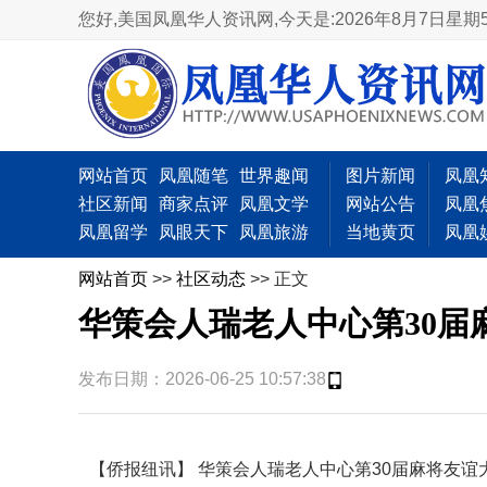
您好,美国凤凰华人资讯网,
今天是:2026年8月7日星期
网站首页
凤凰随笔
世界趣闻
图片新闻
凤凰
社区新闻
商家点评
凤凰文学
网站公告
凤凰
凤凰留学
凤眼天下
凤凰旅游
当地黄页
凤凰
网站首页
>>
社区动态
>> 正文
华策会人瑞老人中心第30届
发布日期：2026-06-25 10:57:38
【侨报纽讯】 华策会人瑞老人中心第30届麻将友