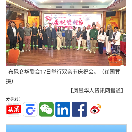
布碌仑华联会17日举行双亲节庆祝会。（崔国萁
摄）
【凤凰华人资讯网报道】
分享到：