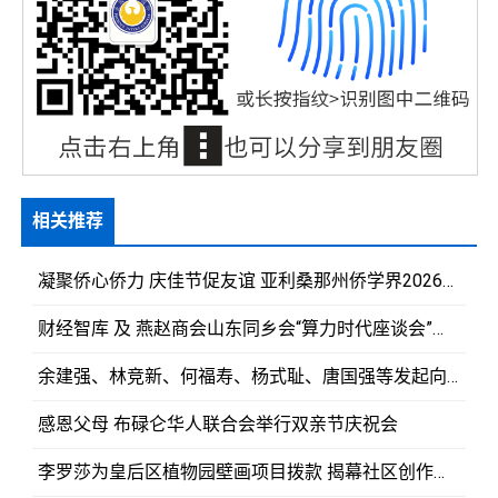
相关推荐
凝聚侨心侨力 庆佳节促友谊 亚利桑那州侨学界2026年国庆、中秋庆祝活动首次筹备会议召开
财经智库 及 燕赵商会山东同乡会“算力时代座谈会”圆满举行
余建强、林竞新、何福寿、杨式耻、唐国强等发起向胡志明市霞漳妈祖古庙重修工程慷慨解囊予以护持
感恩父母 布碌仑华人联合会举行双亲节庆祝会
李罗莎为皇后区植物园壁画项目拨款 揭幕社区创作壁画《飞翔》