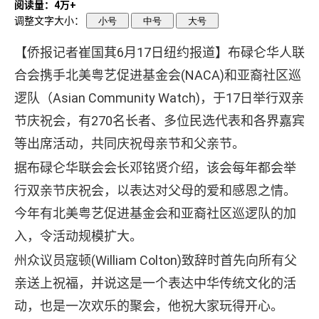
阅读量：4万+
调整文字大小：
小号
中号
大号
【侨报记者崔国萁6月17日纽约报道】布碌仑华人联
合会携手北美粤艺促进基金会(NACA)和亚裔社区巡
逻队（Asian Community Watch)，于17日举行双亲
节庆祝会，有270名长者、多位民选代表和各界嘉宾
等出席活动，共同庆祝母亲节和父亲节。
据布碌仑华联会会长邓铭贤介绍，该会每年都会举
行双亲节庆祝会，以表达对父母的爱和感恩之情。
今年有北美粤艺促进基金会和亚裔社区巡逻队的加
入，令活动规模扩大。
州众议员寇顿(William Colton)致辞时首先向所有父
亲送上祝福，并说这是一个表达中华传统文化的活
动，也是一次欢乐的聚会，他祝大家玩得开心。