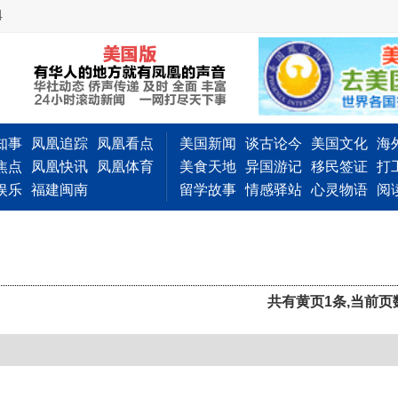
4
知事
凤凰追踪
凤凰看点
美国新闻
谈古论今
美国文化
海
焦点
凤凰快讯
凤凰体育
美食天地
异国游记
移民签证
打
娱乐
福建闽南
留学故事
情感驿站
心灵物语
阅
共有黄页1条,当前页数 