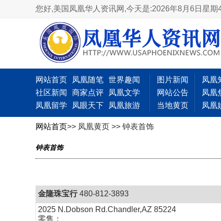
您好,美国凤凰华人资讯网,
今天是:2026年8月6日星期
网站首页
凤凰随笔
世界趣闻
图片新闻
凤凰
社区新闻
商家点评
凤凰文学
网站公告
凤凰
凤凰留学
凤眼天下
凤凰旅游
当地黄页
凤凰
网站首页
>> 凤凰黄页 >> 钟表首饰
钟表首饰
金隆珠宝行
480-812-3893
2025 N.Dobson Rd.Chandler,AZ 85224
零售：