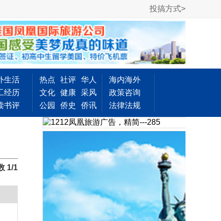
投搞方式>
外生活
热点
社评
华人
海内海外
工经历
文化
健康
采风
政策咨询
读书评
公园
侨史
侨讯
法律法规
1/1